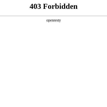
产品及服务
行业解决方案
合作伙伴
投资者关系
：5分钟生成招标文件，AI让招采变轻松
2025 / 12 / 08
、审查潜在风险点，往往是耗费团队大量时间的环节。一份文件的诞生
高、流程繁琐的招采文档编写及审查工作变得更高效、更智能？CA8
，如同为招采工作装上“智慧大脑”，让复杂流程变得轻盈高效。